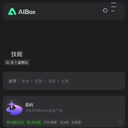
技能
共 1 篇网址
排序
发布
更新
浏览
点赞
星屿
AI提示词&amp;技能广场
AI提示词
AI生图
# AI 赛事
# skill
# 技能