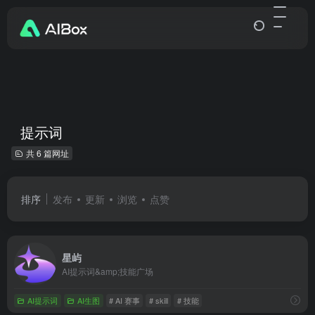
提示词
共 6 篇网址
排序
发布
更新
浏览
点赞
星屿
AI提示词&amp;技能广场
AI提示词
AI生图
# AI 赛事
# skill
# 技能