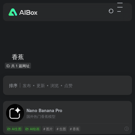
香蕉
共 1 篇网址
排序
发布
更新
浏览
点赞
Nano Banana Pro
国外热门香蕉模型
AI生图
AI绘画
# 图片
# 生图
# 香蕉