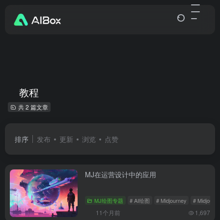
教程
共 2 篇文章
排序
发布
更新
浏览
点赞
MJ在运营设计中的应用
MJ绘图专题
# AI绘图
# Midjourney
# Midjour
11个月前
1,697