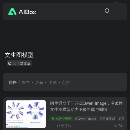
文生图模型
共 1 篇文章
排序
发布
更新
浏览
点赞
阿里通义千问开源Qwen-Image：突破性
文生图模型助力图像生成与编辑
AI行业资讯
# Qwen-Image
# 图像生成
# 图像
11个月前
741