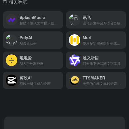
相关导航
SplashMusic
讯飞
超酷！输入文本提示创建歌曲神器
讯飞开发平台AI语音合成
PolyAI
Murf
AI语音助手
使用多功能AI语音生成器从文本到语音
啦啦爱
通义听悟
AI人声分离神器
阿里旗下语音转文字工具
剪映AI
TTSMAKER
剪映一键生成AI绘画
免费的在线文本转语音神器