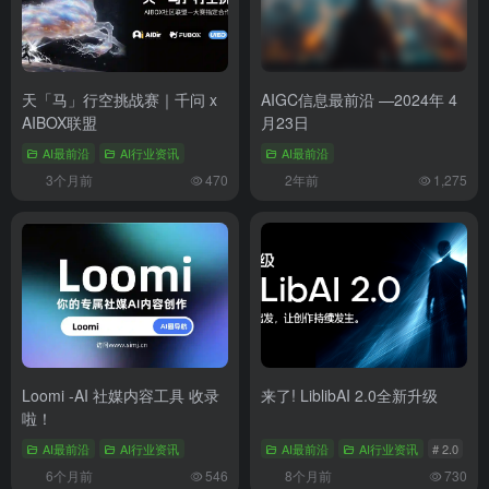
天「马」行空挑战赛｜千问 x
AIGC信息最前沿 —2024年 4
AIBOX联盟
月23日
AI最前沿
AI行业资讯
AI最前沿
3个月前
470
2年前
1,275
Loomi -AI 社媒内容工具 收录
来了! LiblibAI 2.0全新升级
啦！
AI最前沿
AI行业资讯
AI最前沿
AI行业资讯
# 2.0
# 
6个月前
546
8个月前
730