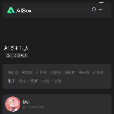
AI博主达人
共 9 篇网址
AI绘画
AI文案
AI音频
AI视频
AI编程
AI问答
AI其他
AI
排序
发布
更新
浏览
点赞
杉杉
热门AI视觉作者