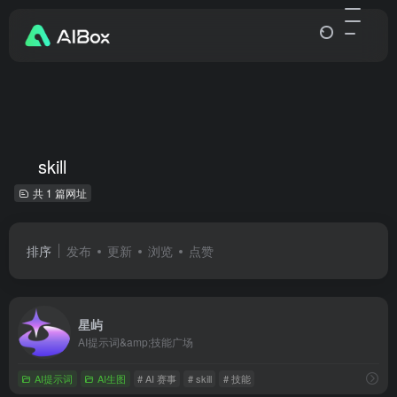
skill
共 1 篇网址
排序
发布
更新
浏览
点赞
星屿
AI提示词&amp;技能广场
AI提示词
AI生图
# AI 赛事
# skill
# 技能