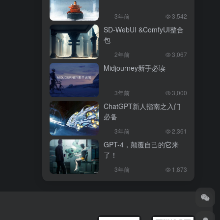
3年前
3,542
SD-WebUI &ComfyUI整合
包
2年前
3,067
Midjourney新手必读
3年前
3,000
ChatGPT新人指南之入门
必备
3年前
2,361
GPT-4，颠覆自己的它来
了！
3年前
1,873