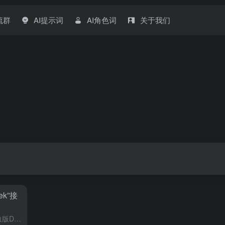
流群
AI提示词
AI角色词
关于我们
k”接
百度正式宣布其搜索首页完成“满血版DeepSeek”大模型的全面接入。这一动作被业内视为搜索引擎从“信息检索工具”向“智能交互平台”跃迁的标志性事件，也预示着国产AI大模型技术正式进入核心应用场景的深...