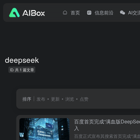
首页
信息前沿
AI交
deepseek
共 1 篇文章
排序
发布
更新
浏览
点赞
‌百度首页完成“满血版DeepSee
入