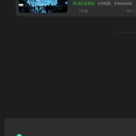
AI行业资讯
# AI绘图
# deepseek
1年前
1,