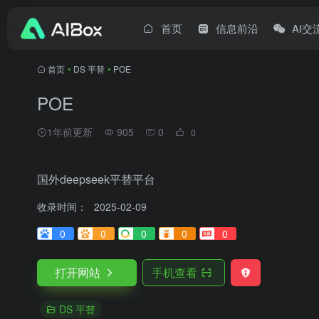
首页
信息前沿
AI交
首页
•
DS 平替
•
POE
POE
1年前更新
905
0
0
国外deepseek平替平台
收录时间：
2025-02-09
0
0
0
0
0
打开网站
手机查看
DS 平替