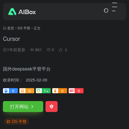
首页
•
DS 平替
•
正文
Cursor
1年前更新
861
0
0
国外deepseek平替平台
收录时间：
2025-02-09
0
0
1+
0
0
打开网站
DS 平替