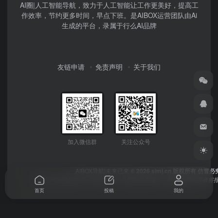
AI圈|人工智能导航，致力于人工智能让工作更美好，提高工
作效率，节约更多时间，早点下班。是AIBOX运营团队由Ai
生成的平台，录属于行么AI品牌
友链申请
免责声明
关于我们
加入微信群
关注公众号
AIBOX导航|未来已来
© 2026 simj.cn 版权所有 仿冒必
本网站所有数据均受《著作权法》及授权作者保护，数据侵权严重者将报
首页
投稿
我的