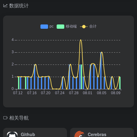
数据统计
相关导航
Github
Cerebras