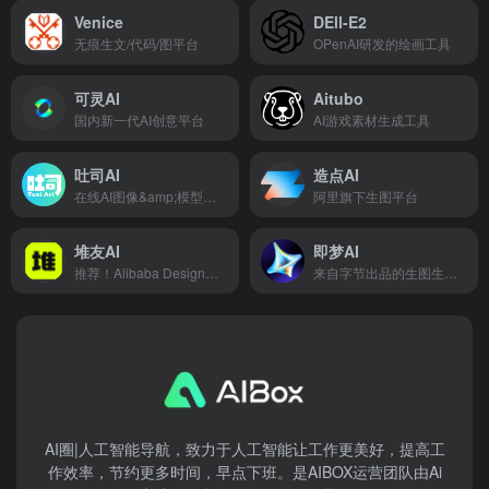
Venice
DEll-E2
无痕生文/代码/图平台
OPenAI研发的绘画工具
可灵AI
Aitubo
国内新一代AI创意平台
AI游戏素材生成工具
吐司AI
造点AI
在线AI图像&amp;模型平台
阿里旗下生图平台
堆友AI
即梦AI
推荐！Alibaba Design出品，AIGC行业大咖力荐的免费AI绘画神器和分享社区
来自字节出品的生图生视频平台
AI圈|人工智能导航，致力于人工智能让工作更美好，提高工
作效率，节约更多时间，早点下班。是AIBOX运营团队由Ai