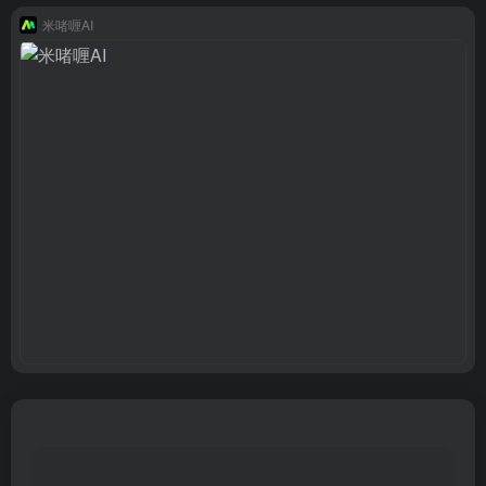
米啫喱AI