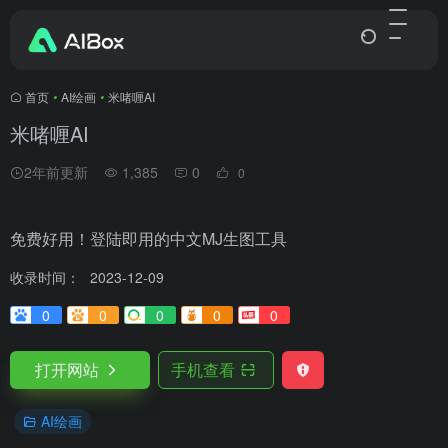
首页
•
AI绘画
•
米啫喱AI
米啫喱AI
2年前更新
1,385
0
0
免费好用！登陆即用的中文MJ生图工具
收录时间：
2023-12-09
0
0
0
0
0
打开网站
手机查看
AI绘画